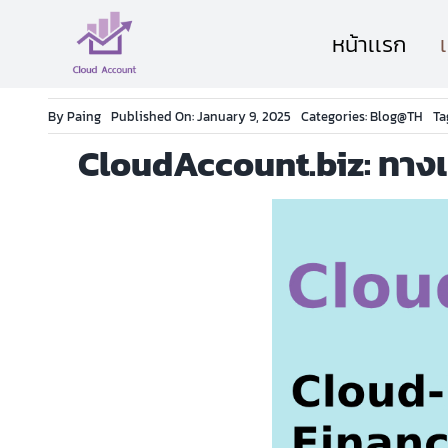
Skip
หน้าเเรก
to
content
By
Paing
Published On: January 9, 2025
Categories:
Blog@TH
Ta
CloudAccount.biz: ทางเลื