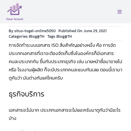
Skip
to
Toggle
content
Naviga
หน้าเเรก
By
situs-togel-online5050
Published On: June 29, 2021
Categories:
Blog@TH
Tags:
Blog@TH
การจัดทำระบบเอกสาร ISO สิ่งสำคัญอย่างหนึ่ง คือ การจัด
เกี่ยวกับเรา
ประเภทเอกสารที่เราจะต้องจัดเก็บซึ่งในองค์กรก็มีเอกสาร
คนละประเภทกัน ขึ้นกับประเภทธุรกิจ เช่น นายหน้าซื้อมาขายไป
บริการ
หรือ โรงงานผู้ผลิต ก็จะมีประเภทคนละแบบกันเลย ตอนนี้เรามา
ดูกันว่า มันต่างกันแค่ไหนครับ
ติดต่อ
ธุรกิจบริการ
คู่มือ
เอกสารจะไม่มาก ประเภทเอกสารจะไม่แยะครับมาดูกันว่ามีอะไร
บ้าง
บล็อค