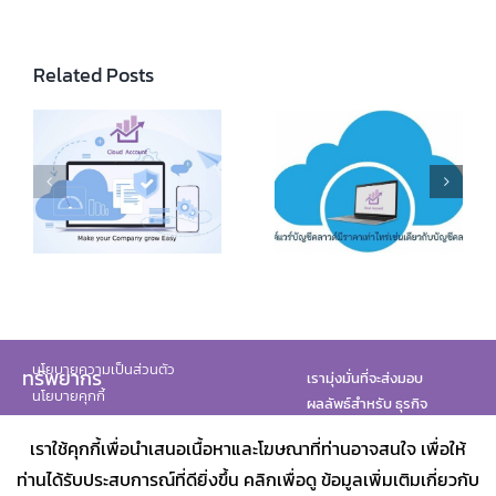
Related Posts
Online Accounting
Program
How Much Does
Comparison:
k
Cloud Accounting
Cloud Accounting
es
Software Cost
Software vs.
ny
Traditional
Accounting
นโยบายความเป็นส่วนตัว
ทรัพยากร
เรามุ่งมั่นที่จะส่งมอบ
นโยบายคุกกี้
ผลลัพธ์สำหรับ ธุรกิจ
ทั้งหมดของคุณ
เราใช้คุกกี้เพื่อนำเสนอเนื้อหาและโฆษณาที่ท่านอาจสนใจ เพื่อให้
พันธมิตรของเรา
ท่านได้รับประสบการณ์ที่ดียิ่งขึ้น คลิกเพื่อดู ข้อมูลเพิ่มเติมเกี่ยวกับ