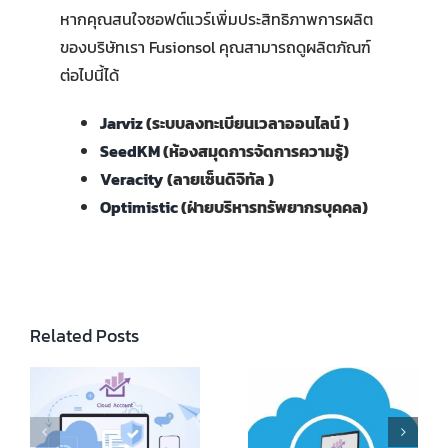
หากคุณสนใจซอฟต์แวร์เพิ่มประสิทธิภาพการผลิต
ของบริษัทเรา Fusionsol คุณสามารถดูผลิตภัณฑ์
ต่อไปนี้ได้
Jarviz
(ระบบลงทะเบียนเวลาออนไลน์ )
SeedKM
(ห้องสมุดการจัดการความรู้)
Veracity
(ลายเซ็นดิจิทัล )
Optimistic
(ฝ่ายบริหารทรัพยากรบุคคล)
Related Posts
Online Accounting
Program
How Much Does
Comparison:
k
Cloud Accounting
Cloud Accounting