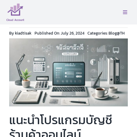
Skip
to
Toggle
content
Naviga
หน้าเเรก
By
kiadtisak
Published On: July 26, 2024
Categories:
Blog@TH
เกี่ยวกับเรา
บริการ
ติดต่อ
คู่มือ
แนะนำโปรแกรมบัญชี
ร้านค้าออนไลน์
บล็อค