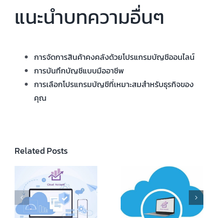
แนะนำบทความอื่นๆ
การจัดการสินค้าคงคลังด้วยโปรแกรมบัญชีออนไลน์
การบันทึกบัญชีแบบมืออาชีพ
การเลือกโปรแกรมบัญชีที่เหมาะสมสำหรับธุรกิจของ
คุณ
Related Posts
Online Accounting
Program
How Much Does
Comparison:
k
Cloud Accounting
Cloud Accounting
es
Software Cost
Software vs.