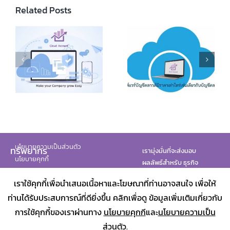
Related Posts
Online Accounting
Program
How Much Does
Comparison:
k
Cloud Accounting
Cloud Accounting
es
Software Cost
Software vs.
ny
Traditional
Accounting
นโยบายความเป็นส่วนตัว
ทรัพยากร
เรามุ่งมั่นที่จะส่งมอบ
นโยบายคุกกี้
ผลลัพธ์สำหรับ ธุรกิจ
ทั้งหมดของคุณ
เราใช้คุกกี้เพื่อนำเสนอเนื้อหาและโฆษณาที่ท่านอาจสนใจ เพื่อให้
พันธมิตรของเรา
ท่านได้รับประสบการณ์ที่ดียิ่งขึ้น คลิกเพื่อดู ข้อมูลเพิ่มเติมเกี่ยวกับ
การใช้คุกกี้ของเราผ่านทาง
นโยบายคุกกี
และ
นโยบายความเป็น
ส่วนตัว
.