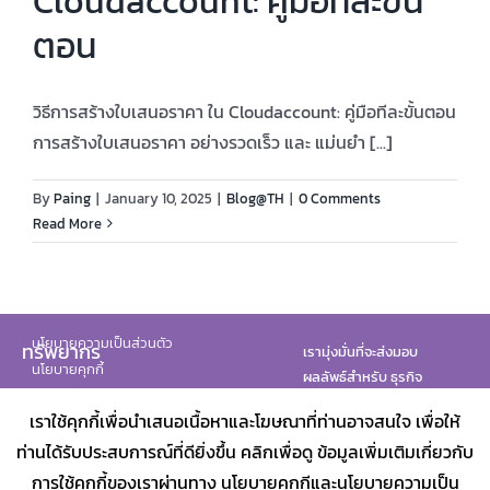
Cloudaccount: คู่มือทีละขั้น
ตอน
สมัครใช้บริการ
วิธีการสร้างใบเสนอราคา ใน Cloudaccount: คู่มือทีละขั้นตอน
เข้าสู่ระบบ
การสร้างใบเสนอราคา อย่างรวดเร็ว และ แม่นยำ [...]
By
Paing
|
January 10, 2025
|
Blog@TH
|
0 Comments
Read More
นโยบายความเป็นส่วนตัว
ทรัพยากร
เรามุ่งมั่นที่จะส่งมอบ
นโยบายคุกกี้
ผลลัพธ์สำหรับ ธุรกิจ
ทั้งหมดของคุณ
เราใช้คุกกี้เพื่อนำเสนอเนื้อหาและโฆษณาที่ท่านอาจสนใจ เพื่อให้
พันธมิตรของเรา
ท่านได้รับประสบการณ์ที่ดียิ่งขึ้น คลิกเพื่อดู ข้อมูลเพิ่มเติมเกี่ยวกับ
การใช้คุกกี้ของเราผ่านทาง
นโยบายคุกกี
และ
นโยบายความเป็น