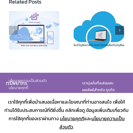
Related Posts
Online Accounting
Program
How Much Does
Comparison:
k
Cloud Accounting
Cloud Accounting
es
Software Cost
Software vs.
ny
Traditional
Accounting
นโยบายความเป็นส่วนตัว
ทรัพยากร
เรามุ่งมั่นที่จะส่งมอบ
นโยบายคุกกี้
ผลลัพธ์สำหรับ ธุรกิจ
ทั้งหมดของคุณ
เราใช้คุกกี้เพื่อนำเสนอเนื้อหาและโฆษณาที่ท่านอาจสนใจ เพื่อให้
พันธมิตรของเรา
ท่านได้รับประสบการณ์ที่ดียิ่งขึ้น คลิกเพื่อดู ข้อมูลเพิ่มเติมเกี่ยวกับ
การใช้คุกกี้ของเราผ่านทาง
นโยบายคุกกี
และ
นโยบายความเป็น
ส่วนตัว
.