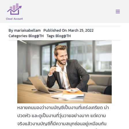
Skip
to
Toggle
content
Naviga
หน้าเเรก
By
mariaisabellam
Published On: March 25, 2022
Categories:
Blog@TH
Tags:
Blog@TH
เกี่ยวกับเรา
บริการ
ติดต่อ
คู่มือ
หลายคนมองว่างานบัญชีเป็นงานที่เคร่งเครียด น่า
ปวดหัว และดูเป็นงานที่วุ่นวายอย่างมาก แต่ความ
บล็อค
จริงแล้วงานบัญชีก็มีความสนุกซ่อนอยู่เหมือนกัน