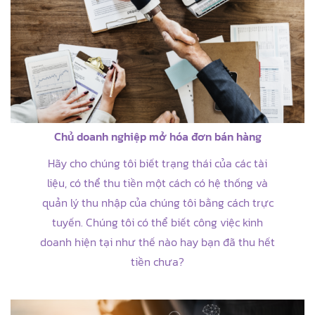
Chủ doanh nghiệp mở hóa đơn bán hàng
Hãy cho chúng tôi biết trạng thái của các tài
liệu, có thể thu tiền một cách có hệ thống và
quản lý thu nhập của chúng tôi bằng cách trực
tuyến. Chúng tôi có thể biết công việc kinh
doanh hiện tại như thế nào hay bạn đã thu hết
tiền chưa?