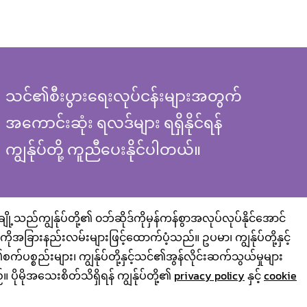
သင်၏စီးပွားရေးလုပ်ငန်းများအတွက်
အကောင်းဆုံး ရလဒ်များ ရရှိနိုင်ရန်
ကျွန်ုပ်တို့ ကူညီပေးနိုင်ပါတယ်။
Line QR
့သည်ကျွန်ုပ်တို့၏ ၀ဘ်ဆိုဒ်ကိုမှန်ကန်စွာအလုပ်လုပ်နိုင်အောင်
အခြားနည်းလမ်းများဖြင့်ထောက်ပံ့သည်။ ဥပမာ၊ ကျွန်ုပ်တို့နှင့်
စက်ပစ္စည်းများ၊ ကျွန်ုပ်တို့နှင့်သင်၏အွန်လိုင်းဆက်သွယ်မှုများ
မိုအသေးစိတ်သိရှိရန် ကျွန်ုပ်တို့၏
privacy policy
နှင့်
cookie