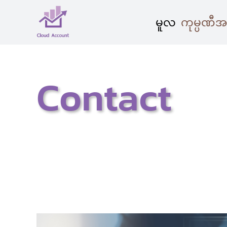
Skip
မူလ
ကုမ္ပဏီအ
to
content
Contact