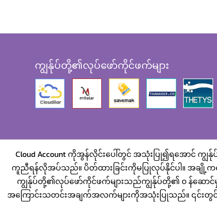
ကျွန်ုပ်တို့၏လုပ်ဖော်ကိုင်ဖက်များ
Cloud Account ကိုအွန်လိုင်းပေါ်တွင် အသုံးပြု၍ရအောင် ကျွန်
ကူညီရန်လိုအပ်သည်။ ပိတ်ထားခြင်းကိုမပြုလုပ်နိုင်ပါ။ အချို့က
ကျွန်ုပ်တို့၏လုပ်ဖော်ကိုင်ဖက်များသည်ကျွန်ုပ်တို့၏ ၀ န်ဆောင်မ
အကြောင်းသတင်းအချက်အလက်များကိုအသုံးပြုသည်။ ၎င်းတွင် ကိုယ