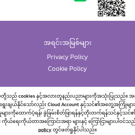
အရင်းအမြစ်များ
Privacy Policy
Cookie Policy
ုပ်တို့သည် cookies နှင့်အလားတူနည်းပညာများကိုအသုံးပြုသည်။ အချို
ရွေးချယ်နိုင်သော်လည်း Cloud Account နှင့်သင်၏အတွေ့အကြုံများကို
ှုများကိုထောက်ပံ့ရန်၊ ခွဲခြမ်းစိတ်ဖြာရန်နှင့်တိုးတက်ရန်သင်နှင့်သင်၏
်ရေးကိုယ်တာအကြောင်းအရာ များနှင့် ကြော်ငြာများပါဝင်သည်။ ပို
policy
တွင်ဖတ်ရူနိုင်ပါသည်။