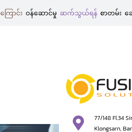
ကြောင်း
ဝန်ဆောင်မှု
ဆက်သွယ်ရန်
စာတမ်း
ဆေ
77/148 Fl.34 S
Klongsarn, Ba